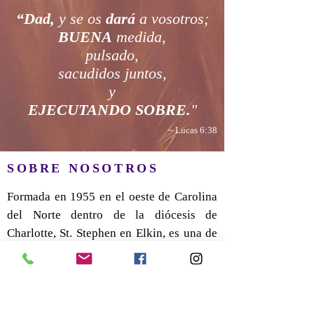
“Dad,
y se os
dará
a vosotros;
BUENA
medida,
pulsado,
sacudidos juntos,
y
EJECUTANDO SOBRE.
"
~ Lucas 6:38
SOBRE NOSOTROS
Formada en 1955 en el oeste de Carolina
del Norte dentro de la diócesis de
Charlotte, St. Stephen en Elkin, es una de
las tres iglesias católicas del condado de
Surry; justo al sur de la frontera de VA.
Nos esforzamos por vivir nuestro legado
de hospitalidad y servicio generoso de