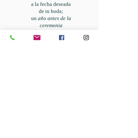
a la fecha deseada
de tu boda;
un
año antes de la
ceremonia
es preferible.
Las parejas asisten al fin de
semana de Engaged
Encounter
(preferido)
o sesión diocesana pre-
Cana.
Para iniciar la preparación,
llame al
(336)835-3007